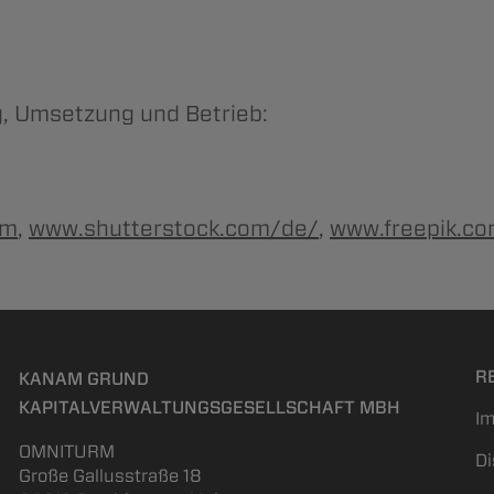
g, Umsetzung und Betrieb:
om
,
www.shutterstock.com/de/
,
www.freepik.c
R
KANAM GRUND
KAPITALVERWALTUNGS­GESELLSCHAFT MBH
I
OMNITURM
Di
Große Gallusstraße 18