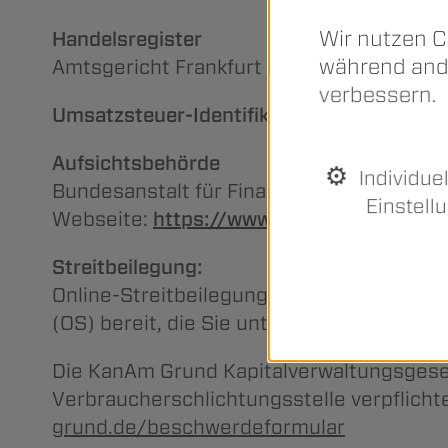
Wir nutzen C
Handelsregister
während ande
Amtsgericht Frankfurt am Main, HRB 52
verbessern.
Umsatzsteuer-Identifikationsnummer ge
Aufsichtsbehörde
Individue
Bundesanstalt für Finanzdienstleistungsa
Einstell
Webseite:
https://www.bafin.de/DE/Start
Streitbeilegung:
Online-Streitbeilegung gemäß Art. 14 Abs
(OS) bereit, die Sie unter
http://ec.europ
Die KanAm Grund Kapitalverwaltungsgesel
Verbraucherschlichtungsstelle verpflicht
grund.de/beschwerdeformular