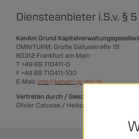
Diensteanbieter i.S.v. § 
KanAm Grund Kapitalverwaltungsgesellsc
OMNITURM, Große Gallusstraße 18
60312 Frankfurt am Main
T +49 69 710411-0
F +49 69 710411-100
E-Mail:
info
@
kanam-grund
.
de
Vertreten durch / Geschäftsführung
Olivier Catusse / Heiko Hartwig / Sascha
W