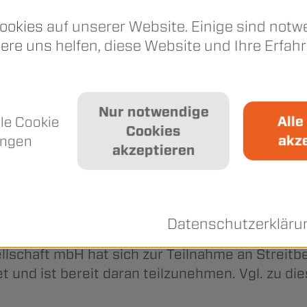
ookies auf unserer Website. Einige sind notw
re uns helfen, diese Website und Ihre Erfah
360
mäß § 27 a Umsatzsteuergesetz:
DE 215954971
Nur notwendige
Alle
lle Cookie
ufsicht, Marie-Curie-Str. 24-28, 60439 Frankfu
Cookies
akz
ungen
seite/startseite_node.html
akzeptieren
. 1 ODR-Verordnung: Die EU-Kommission stellt e
a.eu/consumers/odr/
finden.
Datenschutzerklär
lschaft mbH hat sich zur Teilnahme an Streitbe
et und ist bereit daran teilzunehmen. Vgl. zu 