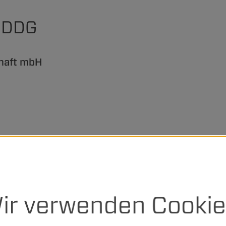
5 DDG
haft mbH
 Schadly / Jan Jescow Stoehr
ir verwenden Cookie